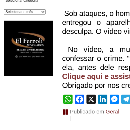
Arquivos
Sob ataques, o hom
entregou o apare
desculpa. O vídeo vir
No vídeo, a mulh
confessar o crime. “
ela, antes dele res
Clique aqui e assis
Obrigado por nos cre
WhatsApp
Facebook
X
Linke
Me
Publicado em
Geral
|