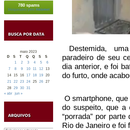
780 spams
bloqueados pelo
Akismet
Destemida, uma 
maio 2023
paradeiro de seu ce
D
S
T
Q
Q
S
S
1
2
3
4
5
6
dia anterior, e foi 
7
8
9
10
11
12
13
do furto, onde acab
14
15
16
17
18
19
20
21
22
23
24
25
26
27
28
29
30
31
« abr
jun »
O smartphone, que 
do suspeito, que a
“porrada” por parte
Rio de Janeiro e foi
Categorias