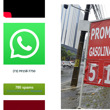
(73) 99158-7750
780 spams
bloqueados pelo
Akismet