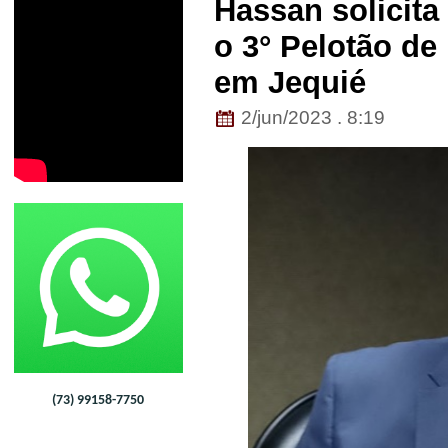
Hassan solicita
o 3° Pelotão de
em Jequié
2/jun/2023 . 8:19
(73) 99158-7750