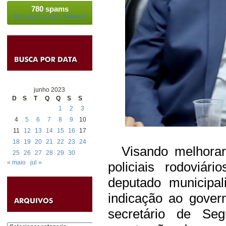
780 spams
bloqueados pelo
Akismet
junho 2023
D
S
T
Q
Q
S
S
1
2
3
4
5
6
7
8
9
10
11
12
13
14
15
16
17
18
19
20
21
22
23
24
Visando melhorar 
25
26
27
28
29
30
« maio
jul »
policiais rodoviár
deputado municipa
indicação ao gover
secretário de Seg
Categorias