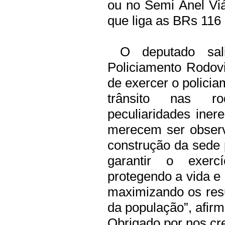
ou no Semi Anel Viá
que liga as BRs 116
O deputado sali
Policiamento Rodovi
de exercer o policia
trânsito nas rod
peculiaridades iner
merecem ser observ
construção da sede 
garantir o exerc
protegendo a vida e
maximizando os res
da população”, afir
Obrigado por nos cre