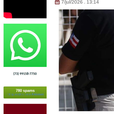
7/jul/2026 . 13:14
(73) 99158-7750
780 spams
bloqueados pelo
Akismet