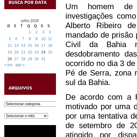
Um homem de 3
investigações com
julho 2026
Alberto Ribeiro d
D
S
T
Q
Q
S
S
1
2
3
4
mandado de prisão p
5
6
7
8
9
10
11
Civil da Bahia n
12
13
14
15
16
17
18
desdobramento das
19
20
21
22
23
24
25
26
27
28
29
30
31
ocorrido no dia 3 d
« jun
ago »
Pé de Serra, zona 
sul da Bahia.
De acordo com a Po
Categorias
motivado por uma di
por uma tentativa d
Arquivos
de setembro de 20
atingido por dis