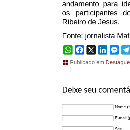
andamento para iden
os participantes d
Ribeiro de Jesus.
Fonte: jornalista Ma
WhatsApp
Facebook
X
Linke
Me
Publicado em
Destaqu
|
Deixe seu comentá
Nome (r
E-mail 
Site