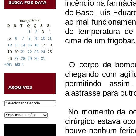
incêndio na farmácia
de Base Luís Eduar
ao mal funcionamen
março 2023
D
S
T
Q
Q
S
S
de temperatura de
1
2
3
4
cima de um frigobar.
5
6
7
8
9
10
11
12
13
14
15
16
17
18
19
20
21
22
23
24
25
26
27
28
29
30
31
O corpo de bombei
« fev
abr »
chegando com agili
permitindo assi
alastrasse para outr
Categorias
No momento da oco
Arquivos
cirúrgico estava oco
houve nenhum ferid