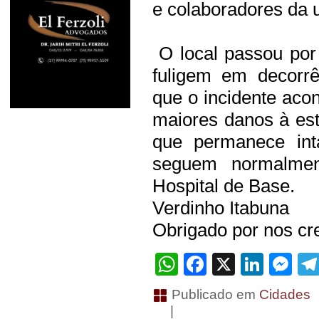
e colaboradores da u
O local passou por
fuligem em decorrê
que o incidente aco
maiores danos à estr
que permanece inta
seguem normalment
Hospital de Base.
Verdinho Itabuna
Obrigado por nos cre
WhatsApp
Facebook
X
Linke
Me
Publicado em
Cidades
|