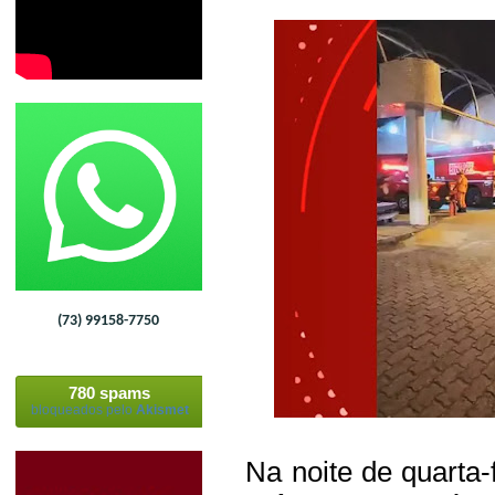
(73) 99158-7750
780 spams
bloqueados pelo
Akismet
Na noite de quarta-f