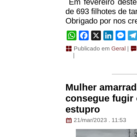
Em fevereiro dest
de 693 filhotes de t
Obrigado por nos cre
WhatsApp
Facebook
X
Linke
Me
Publicado em
Geral
|
|
Mulher amarrad
consegue fugir 
estupro
21/mar/2023 . 11:53