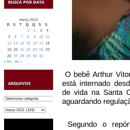
março 2023
D
S
T
Q
Q
S
S
1
2
3
4
5
6
7
8
9
10
11
12
13
14
15
16
17
18
19
20
21
22
23
24
25
26
27
28
29
30
31
« fev
abr »
O bebê Arthur Vito
está internado des
de vida na Santa C
Categorias
aguardando regulaçã
Arquivos
Segundo o repórte