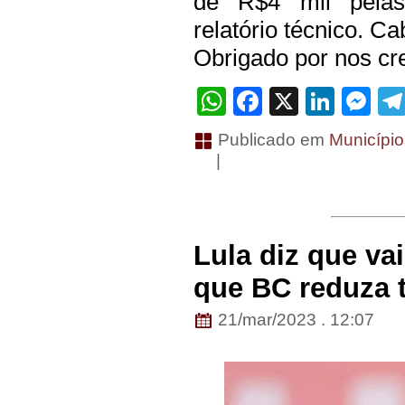
de R$4 mil pelas 
relatório técnico. C
Obrigado por nos cre
WhatsApp
Facebook
X
Linke
Me
Publicado em
Município
|
Lula diz que va
que BC reduza t
21/mar/2023 . 12:07