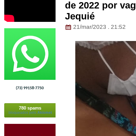
de 2022 por va
Jequié
21/mar/2023 . 21:52
(73) 99158-7750
780 spams
bloqueados pelo
Akismet