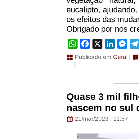
vegetação natural,
eucalipto, ajudando
os efeitos das muda
Obrigado por nos cre
WhatsApp
Facebook
X
Linke
Me
Publicado em
Geral
|
|
Quase 3 mil fil
nascem no sul 
21/mar/2023 . 11:57