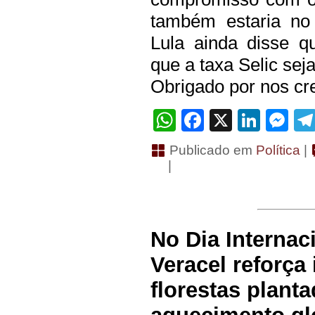
também estaria no
Lula ainda disse q
que a taxa Selic sej
Obrigado por nos cre
WhatsApp
Facebook
X
Linke
Me
Publicado em
Política
|
|
No Dia Internac
Veracel reforça
florestas plant