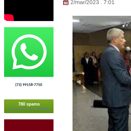
2/mar/2023 . 7:01
(73) 99158-7750
780 spams
bloqueados pelo
Akismet