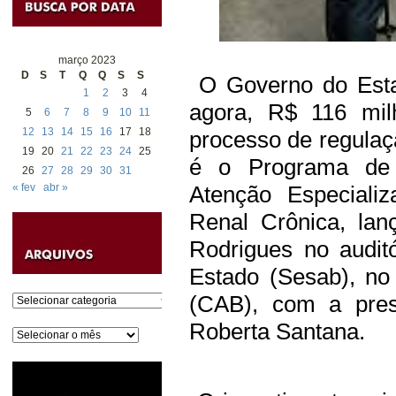
março 2023
D
S
T
Q
Q
S
S
O Governo do Estad
1
2
3
4
agora, R$ 116 mil
5
6
7
8
9
10
11
12
13
14
15
16
17
18
processo de regulaçã
19
20
21
22
23
24
25
é o Programa de 
26
27
28
29
30
31
« fev
abr »
Atenção Especial
Renal Crônica, lan
Rodrigues no audit
Estado (Sesab), no
(CAB), com a pres
Categorias
Roberta Santana.
Arquivos