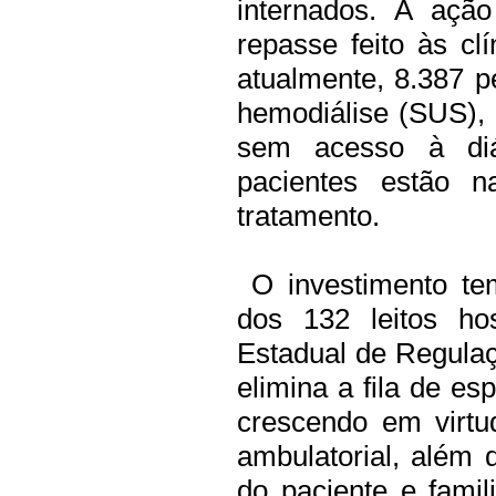
internados. A açã
repasse feito às cl
atualmente, 8.387 
hemodiálise (SUS),
sem acesso à diál
pacientes estão 
tratamento.
O investimento tem
dos 132 leitos ho
Estadual de Regulaç
elimina a fila de es
crescendo em virtu
ambulatorial, além 
do paciente e fami