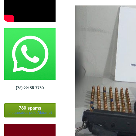
(73) 99158-7750
780 spams
bloqueados pelo
Akismet