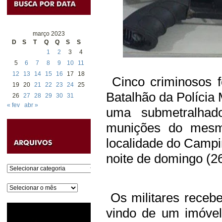
março 2023
D
S
T
Q
Q
S
S
1
2
3
4
5
6
7
8
9
10
11
12
13
14
15
16
17
18
Cinco criminosos f
19
20
21
22
23
24
25
Batalhão da Polícia 
26
27
28
29
30
31
« fev
abr »
uma submetralhado
munições do mesmo
localidade do Campi
noite de domingo (26
Categorias
Arquivos
Os militares receb
vindo de um imóvel