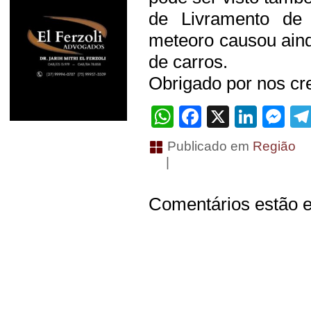
de Livramento de
meteoro causou ain
de carros.
Obrigado por nos cre
WhatsApp
Facebook
X
Linke
Me
Publicado em
Região
|
Comentários estão e