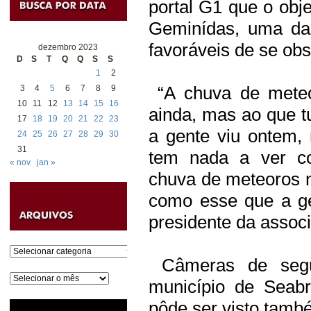
portal G1 que o obj
Geminídas, uma da
favoráveis de se obs
dezembro 2023
D
S
T
Q
Q
S
S
1
2
“A chuva de meteo
3
4
5
6
7
8
9
10
11
12
13
14
15
16
ainda, mas ao que t
17
18
19
20
21
22
23
a gente viu ontem, 
24
25
26
27
28
29
30
31
tem nada a ver c
« nov
jan »
chuva de meteoros 
como esse que a gen
presidente da associ
Categorias
Câmeras de segu
Arquivos
município de Seab
pôde ser visto tamb