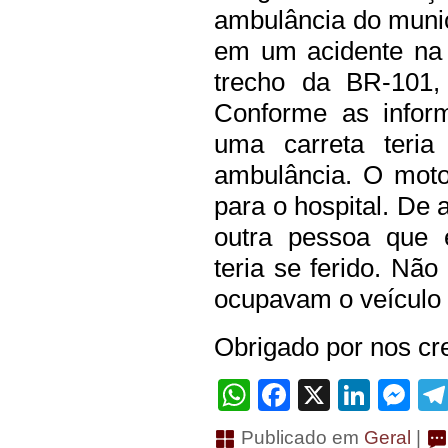
ambulância do munic
em um acidente na t
trecho da BR-101, 
Conforme as inform
uma carreta teria
ambulância. O motori
para o hospital. De
outra pessoa que 
teria se ferido. Não
ocupavam o veículo d
Obrigado por nos cre
WhatsApp
Facebook
X
Linke
Me
Publicado em
Geral
|