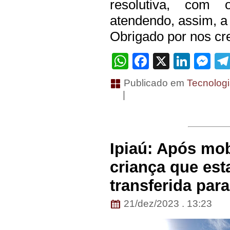
resolutiva, com 
atendendo, assim, a 
Obrigado por nos cre
WhatsApp
Facebook
X
Linke
Me
Publicado em
Tecnolog
|
Ipiaú: Após mob
criança que est
transferida par
21/dez/2023 . 13:23