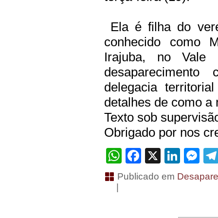
Ela é filha do ver
conhecido como M
Irajuba, no Vale 
desaparecimento 
delegacia territori
detalhes de como a
Texto sob supervisã
Obrigado por nos cre
WhatsApp
Facebook
X
Linke
Me
Publicado em
Desapare
|