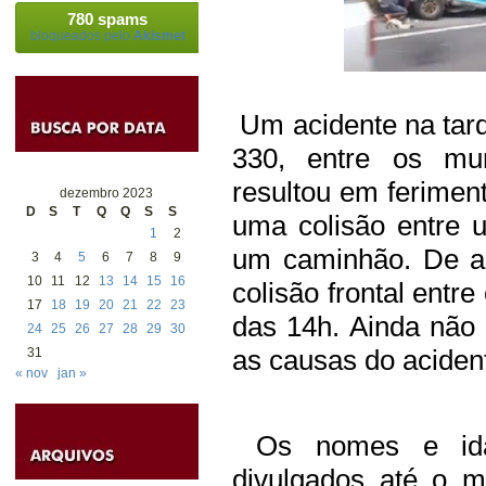
780 spams
bloqueados pelo
Akismet
Um acidente na tarde
330, entre os mun
resultou em ferime
dezembro 2023
D
S
T
Q
Q
S
S
uma colisão entre
1
2
um caminhão. De ac
3
4
5
6
7
8
9
10
11
12
13
14
15
16
colisão frontal entr
17
18
19
20
21
22
23
das 14h. Ainda não
24
25
26
27
28
29
30
as causas do aciden
31
« nov
jan »
Os nomes e idad
divulgados até o m