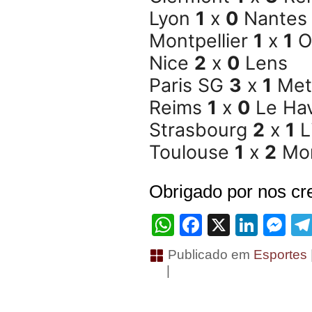
Lyon
1
x
0
Nantes
Montpellier
1
x
1
O
Nice
2
x
0
Lens
Paris SG
3
x
1
Met
Reims
1
x
0
Le Ha
Strasbourg
2
x
1
Li
Toulouse
1
x
2
Mo
Obrigado por nos cre
WhatsApp
Facebook
X
Linke
Me
Publicado em
Esportes
|