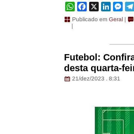
WhatsApp
Facebook
X
Linke
Me
Publicado em
Geral
|
|
Futebol: Confir
desta quarta-fei
21/dez/2023 . 8:31