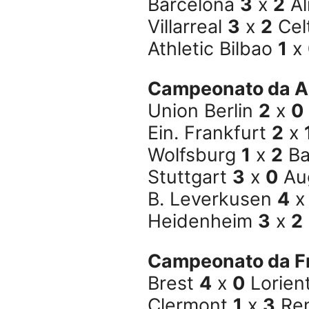
Barcelona
3
x
2
Al
Villarreal
3
x
2
Cel
Athletic Bilbao
1
x
Campeonato da A
Union Berlin
2
x
0
Ein. Frankfurt
2
x
Wolfsburg
1
x
2
Ba
Stuttgart
3
x
0
Au
B. Leverkusen
4
Heidenheim
3
x
2
Campeonato da Fr
Brest
4
x
0
Lorien
Clermont
1
x
3
Re