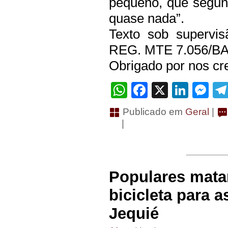
pequeno, que segun
quase nada”.
Texto sob supervis
REG. MTE 7.056/B
Obrigado por nos cre
WhatsApp
Facebook
X
Linke
Me
Publicado em
Geral
|
|
Populares mat
bicicleta para 
Jequié