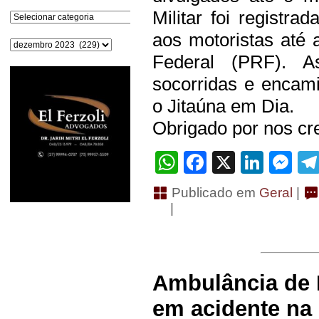
Militar foi registra
Categorias
aos motoristas até 
Arquivos
Federal (PRF). A
socorridas e encami
o Jitaúna em Dia.
Obrigado por nos cre
WhatsApp
Facebook
X
Linke
Me
Publicado em
Geral
|
|
Ambulância de I
em acidente na 