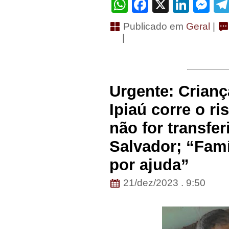
WhatsApp
Facebook
X
Linke
Me
Publicado em
Geral
|
|
Urgente: Crianç
Ipiaú corre o ri
não for transfe
Salvador; “Famí
por ajuda”
21/dez/2023 . 9:50