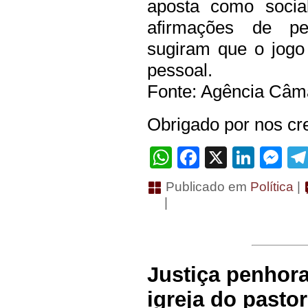
aposta como socia
afirmações de pe
sugiram que o jogo 
pessoal.
Fonte: Agência Câma
Obrigado por nos cre
WhatsApp
Facebook
X
Linke
Me
Publicado em
Política
|
|
Justiça penhora
igreja do pasto