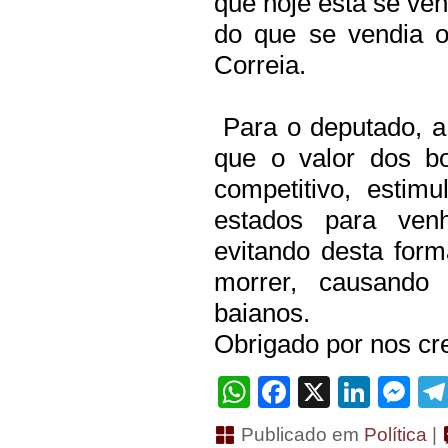
que hoje está se ve
do que se vendia o
Correia.
Para o deputado, a
que o valor dos b
competitivo, estim
estados para ven
evitando desta for
morrer, causando 
baianos.
Obrigado por nos cre
WhatsApp
Facebook
X
Linke
Me
Publicado em
Política
|