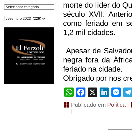
morte do líder do Q
Categorias
século XVII. Anteri
Arquivos
como feriado em s
1,2 mil cidades.
Apesar de Salvador
negra fora da Áfri
feriado na cidade.
Obrigado por nos cre
WhatsApp
Facebook
X
Linke
Me
Publicado em
Política
|
|