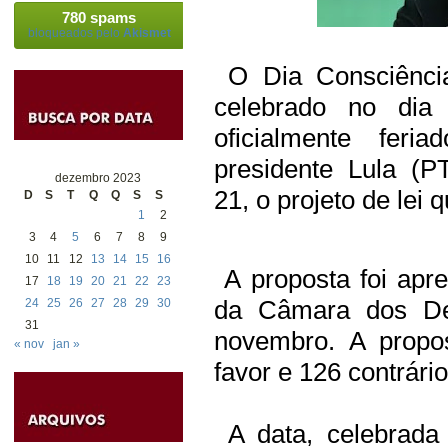
780 spams
bloqueados pelo
Akismet
O Dia Consciência
celebrado no dia
oficialmente feri
presidente Lula (PT
dezembro 2023
21, o projeto de lei
D
S
T
Q
Q
S
S
1
2
3
4
5
6
7
8
9
10
11
12
13
14
15
16
A proposta foi apr
17
18
19
20
21
22
23
da Câmara dos Dep
24
25
26
27
28
29
30
31
novembro. A propo
« nov
jan »
favor e 126 contrário
A data, celebrada