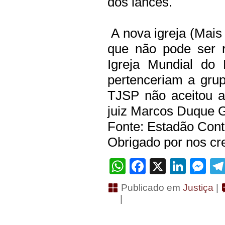
dos lances.
A nova igreja (Mais
que não pode ser r
Igreja Mundial do
pertenceriam a gru
TJSP não aceitou a
juiz Marcos Duque G
Fonte: Estadão Con
Obrigado por nos cre
WhatsApp
Facebook
X
Linke
Me
Publicado em
Justiça
|
|