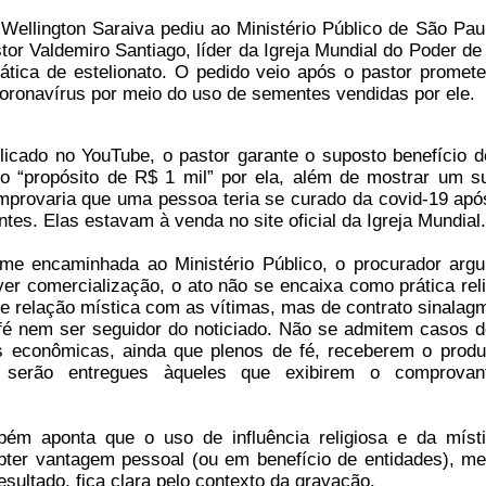
ellington Saraiva pediu ao Ministério Público de São Pau
tor Valdemiro Santiago, líder da Igreja Mundial do Poder de
ática de estelionato. O pedido veio após o pastor promet
coronavírus por meio do uso de sementes vendidas por ele.
icado no YouTube, o pastor garante o suposto benefício 
 o “propósito de R$ 1 mil” por ela, além de mostrar um s
provaria que uma pessoa teria se curado da covid-19 apó
es. Elas estavam à venda no site oficial da Igreja Mundial.
ime encaminhada ao Ministério Público, o procurador arg
ver comercialização, o ato não se encaixa como prática reli
de relação mística com as vítimas, mas de contrato sinalagm
fé nem ser seguidor do noticiado. Não se admitem casos de
 econômicas, ainda que plenos de fé, receberem o produ
serão entregues àqueles que exibirem o comprovan
ém aponta que o uso de influência religiosa e da míst
obter vantagem pessoal (ou em benefício de entidades), me
resultado, fica clara pelo contexto da gravação.