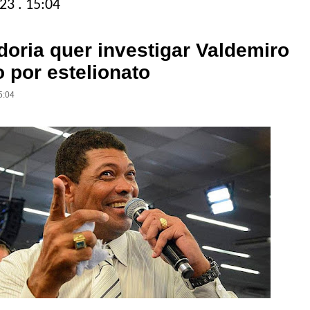
23 . 15:04
oria quer investigar Valdemiro
 por estelionato
5:04