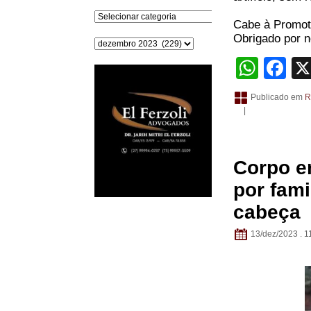
Categorias
Cabe à Promoto
Obrigado por no
Arquivos
What
Fa
Publicado em
R
|
Corpo en
por fami
cabeça
13/dez/2023 . 1