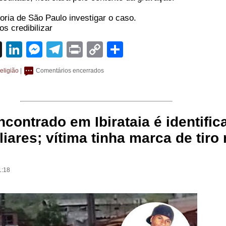
ria de São Paulo investigar o caso.
s credibilizar
sApp
cebook
X
LinkedIn
Messenger
Telegram
Print
Copy
Share
Link
eligião
|
Comentários encerrados
contrado em Ibirataia é identific
liares; vítima tinha marca de tiro
1:18