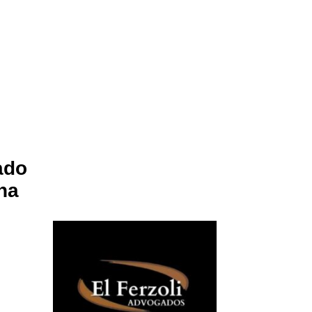
ado
 na