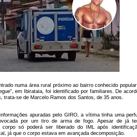
trado numa área rural p
róximo ao bairro conhecido popula
gue”, em Ibirataia, foi identificado por familiares. De acor
, trata-se de Marcelo Ramos dos Santos, de 35 anos.
nformações apuradas pelo GIRO, a vítima tinha uma perf
ovocada por um tiro de arma de fogo. Apesar de já te
 o corpo só poderá ser liberado do IML após identificaç
tal, já que o corpo estava em avançada decomposição.