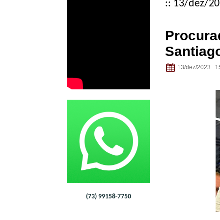
:: 13/dez/20
Procurad
Santiago
13/dez/2023 . 1
(73) 99158-7750