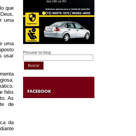
lo que
 Deus,
er uma
de uma
uposto
Procurar no blog:
s usar
Buscar
umenta
giosa.
ático.
 fiéis
to. As
te de
ica da
diante