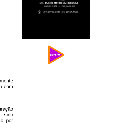
rmente
do com
uração
r sido
ão por