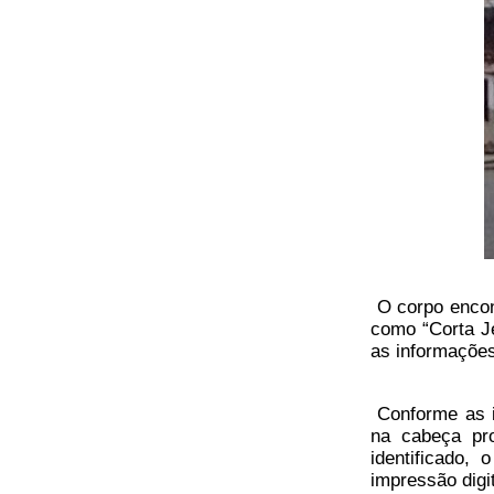
O
corpo encon
como “Corta Je
as informações
Conforme as i
na cabeça pr
identificado,
impressão digi