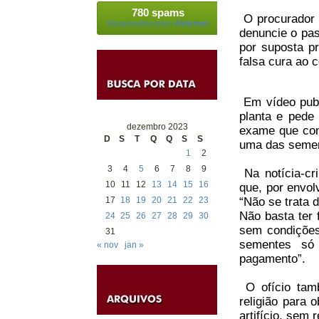
780 spams
O procurador W
bloqueados pelo
Akismet
denuncie o pas
por suposta pr
falsa cura ao 
Em vídeo publ
planta e pede
dezembro 2023
exame que com
D
S
T
Q
Q
S
S
uma das sement
1
2
3
4
5
6
7
8
9
Na notícia-cr
10
11
12
13
14
15
16
que, por envol
“Não se trata 
17
18
19
20
21
22
23
Não basta ter 
24
25
26
27
28
29
30
sem condições
31
sementes só 
« nov
jan »
pagamento”.
O ofício tamb
religião para 
artifício, sem 