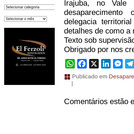
Irajuba, no Vale 
Categorias
desaparecimento 
Arquivos
delegacia territori
detalhes de como a
Texto sob supervisã
Obrigado por nos cre
WhatsApp
Facebook
X
Linke
Me
Publicado em
Desapare
|
Comentários estão e