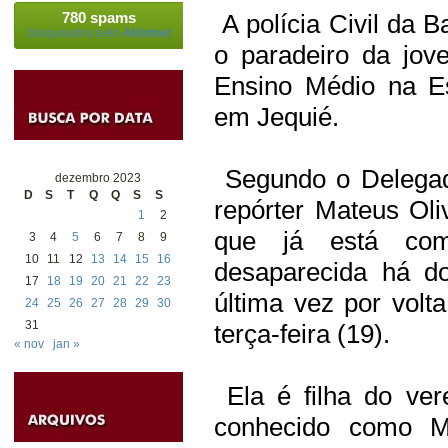
780 spams
A polícia Civil da B
bloqueados pelo
Akismet
o paradeiro da jov
Ensino Médio na Es
em Jequié.
Segundo o Delegad
dezembro 2023
D
S
T
Q
Q
S
S
repórter Mateus Oli
1
2
que já está com
3
4
5
6
7
8
9
10
11
12
13
14
15
16
desaparecida há do
17
18
19
20
21
22
23
última vez por volt
24
25
26
27
28
29
30
31
terça-feira (19).
« nov
jan »
Ela é filha do ver
conhecido como M