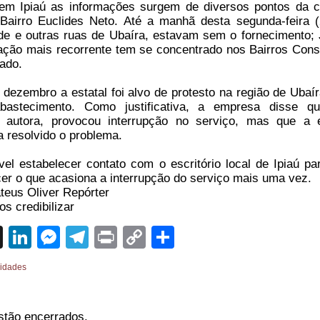
em Ipiaú as informações surgem de diversos pontos da c
 Bairro Euclides Neto. Até a manhã desta segunda-feira (
ade e outras ruas de Ubaíra, estavam sem o fornecimento;
ação mais recorrente tem se concentrado nos Bairros Cons
rado.
ezembro a estatal foi alvo de protesto na região de Ubaír
abastecimento. Como justificativa, a empresa disse 
 autora, provocou interrupção no serviço, mas que a 
a resolvido o problema.
el estabelecer contato com o escritório local de Ipiaú pa
er o que acasiona a interrupção do serviço mais uma vez.
teus Oliver Repórter
s credibilizar
sApp
cebook
X
LinkedIn
Messenger
Telegram
Print
Copy
Share
Link
idades
stão encerrados.