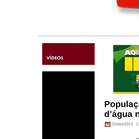
Populaçã
d’água n
25/dez/2023 . 1