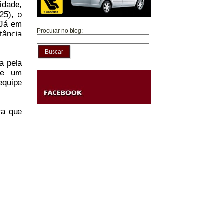
idade,
25), o
 Já em
Procurar no blog:
tância
Buscar
a pela
que um
equipe
ra que