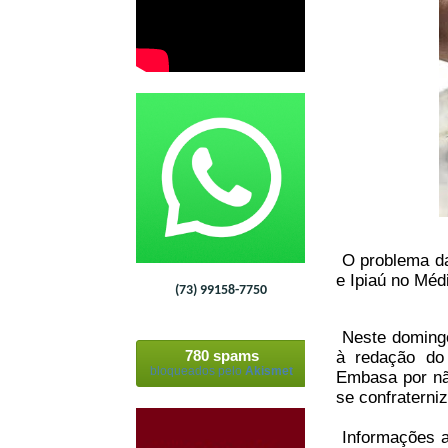
O problema da
e Ipiaú no Méd
(73) 99158-7750
Neste domingo
780 spams
à redação do 
bloqueados pelo
Akismet
Embasa por não
se confraterni
Informações a