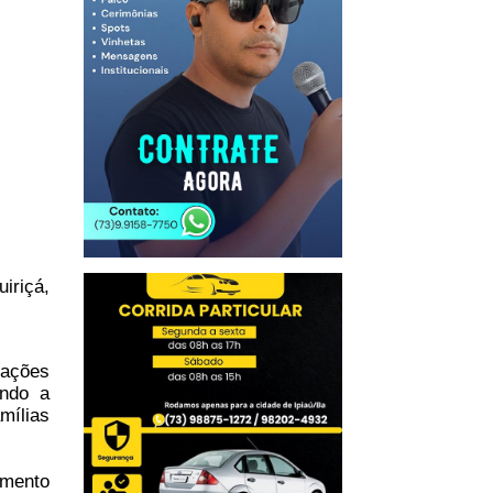
uiriçá,
mações
ando a
mílias
imento