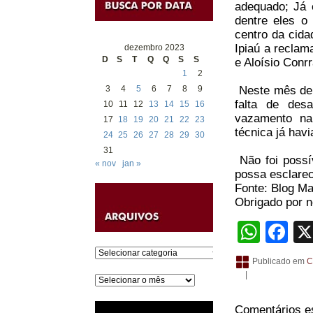
adequado; Já 
dentre eles o
centro da cid
Ipiaú a reclam
dezembro 2023
D
S
T
Q
Q
S
S
e Aloísio Conr
1
2
3
4
5
6
7
8
9
Neste mês de d
falta de des
10
11
12
13
14
15
16
vazamento na
17
18
19
20
21
22
23
técnica já havi
24
25
26
27
28
29
30
31
Não foi possív
« nov
jan »
possa esclarec
Fonte: Blog Ma
Obrigado por no
What
Fa
Categorias
Publicado em
C
|
Arquivos
Comentários e