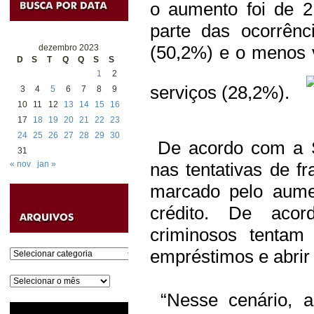
o aumento foi de 
parte das ocorrênc
(50,2%) e o menos v
dezembro 2023
D
S
T
Q
Q
S
S
1
2
serviços (28,2%).
3
4
5
6
7
8
9
10
11
12
13
14
15
16
17
18
19
20
21
22
23
24
25
26
27
28
29
30
De acordo com a S
31
« nov
jan »
nas tentativas de f
marcado pelo aume
crédito. De aco
criminosos tentam 
empréstimos e abrir
Categorias
Arquivos
“Nesse cenário, a