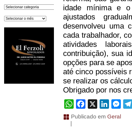
idade mínima e o 
Categorias
ajustados gradu
Arquivos
desenvolveu uma ca
cada trabalhador, c
atividades labor
contribuição), sua i
opções para se apos
até cinco possíveis
se realizar os cálcul
Obrigado por nos cre
WhatsApp
Facebook
X
Linke
Me
Publicado em
Geral
|