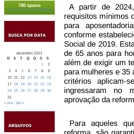
A partir de 2024,
780 spams
bloqueados pelo
Akismet
requisitos mínimos 
para aposentadori
conforme estabelec
Social de 2019. Est
de 65 anos para ho
dezembro 2023
D
S
T
Q
Q
S
S
além de exigir um t
1
2
para mulheres e 35 
3
4
5
6
7
8
9
10
11
12
13
14
15
16
critérios aplicam-
17
18
19
20
21
22
23
ingressaram no 
24
25
26
27
28
29
30
31
aprovação da reform
« nov
jan »
Para aqueles que
reforma, são garant