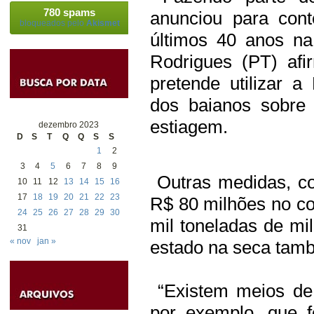
780 spams
anunciou para con
bloqueados pelo
Akismet
últimos 40 anos na
Rodrigues (PT) afi
pretende utilizar 
dos baianos sobre
estiagem.
dezembro 2023
D
S
T
Q
Q
S
S
1
2
3
4
5
6
7
8
9
Outras medidas, co
10
11
12
13
14
15
16
17
18
19
20
21
22
23
R$ 80 milhões no c
24
25
26
27
28
29
30
mil toneladas de mi
31
« nov
jan »
estado na seca tam
“Existem meios de 
por exemplo, que f