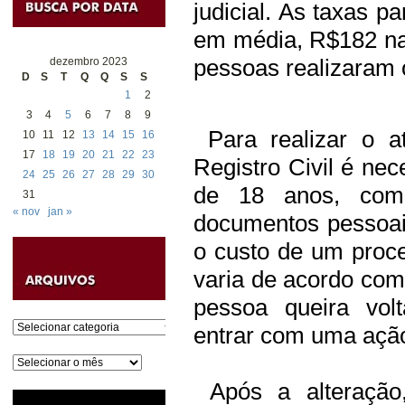
judicial. As taxas p
em média, R$182 na
pessoas realizaram 
dezembro 2023
D
S
T
Q
Q
S
S
1
2
3
4
5
6
7
8
9
Para realizar o a
10
11
12
13
14
15
16
17
18
19
20
21
22
23
Registro Civil é nec
24
25
26
27
28
29
30
de 18 anos, com
31
« nov
jan »
documentos pessoai
o custo de um proce
varia de acordo com
pessoa queira vol
Categorias
entrar com uma ação
Arquivos
Após a alteração,