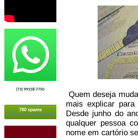
(73) 99158-7750
Quem deseja mudar
mais explicar para
780 spams
Desde junho do ano
bloqueados pelo
Akismet
qualquer pessoa c
nome em cartório s