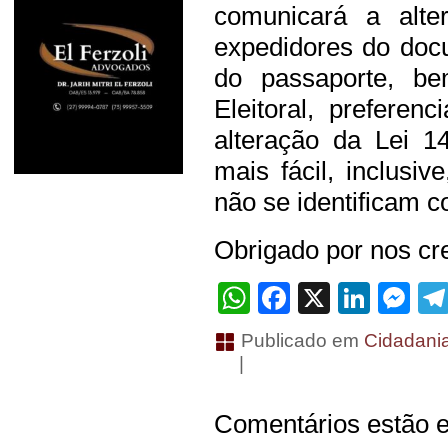
comunicará a alte
expedidores do doc
do passaporte, be
Eleitoral, preferen
alteração da Lei 1
mais fácil, inclusi
não se identificam 
Obrigado por nos cre
WhatsApp
Facebook
X
Linke
Me
Publicado em
Cidadani
|
Comentários estão e