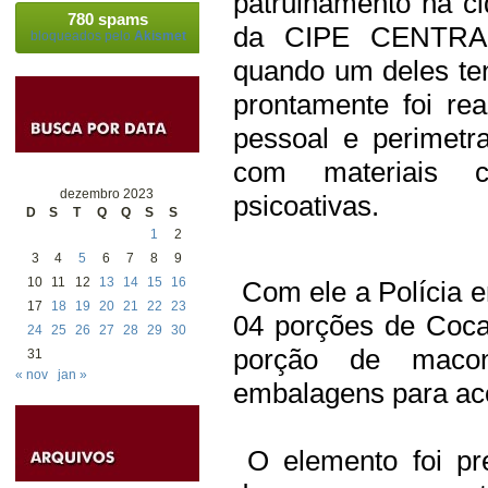
patrulhamento na ci
780 spams
da CIPE CENTRAL a
bloqueados pelo
Akismet
quando um deles te
prontamente foi re
pessoal e perimetr
com materiais ca
dezembro 2023
psicoativas.
D
S
T
Q
Q
S
S
1
2
3
4
5
6
7
8
9
10
11
12
13
14
15
16
Com ele a Polícia e
17
18
19
20
21
22
23
04 porções de Coca
24
25
26
27
28
29
30
porção de macon
31
« nov
jan »
embalagens para ac
O elemento foi pre