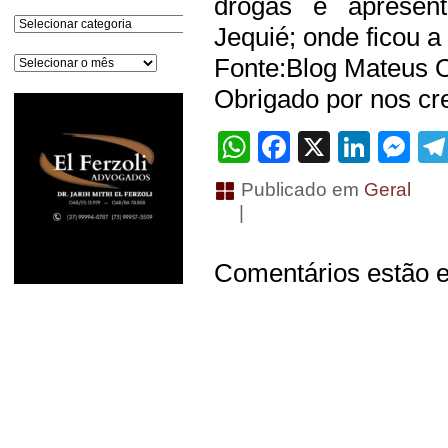
drogas e apresent
Categorias
Jequié; onde ficou a
Arquivos
Fonte:Blog Mateus O
Obrigado por nos cre
WhatsApp
Facebook
X
Linke
Me
Publicado em
Geral
|
Comentários estão e